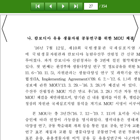
/ 354
탐 색
책갈피
이 동