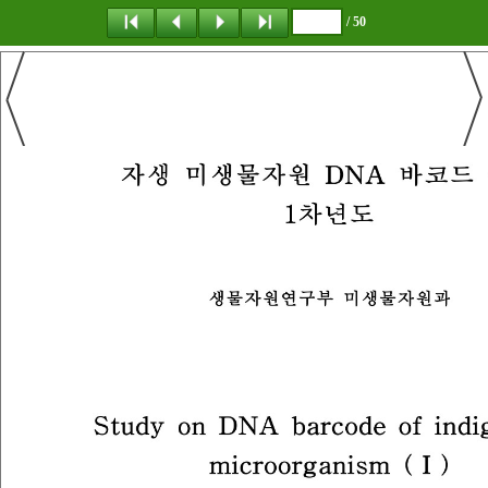
/ 50
탐 색
책갈피
이 동