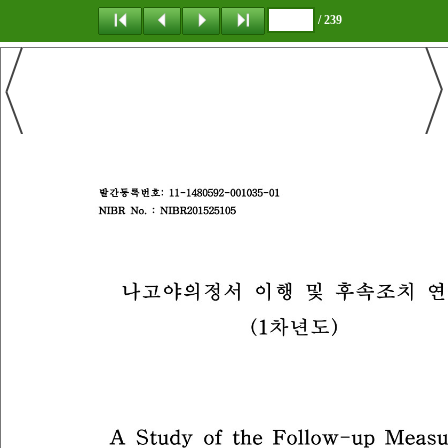
/ 239
탐 색
책갈피
이 동