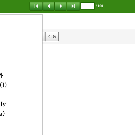
/ 100
탐 색
책갈피
이 동