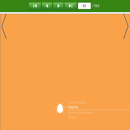
/ 512
탐 색
책갈피
이 동
다운로드