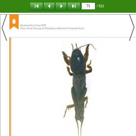
/ 512
탐 색
책갈피
이 동
다운로드