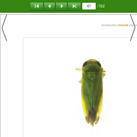
/ 512
탐 색
책갈피
이 동
다운로드