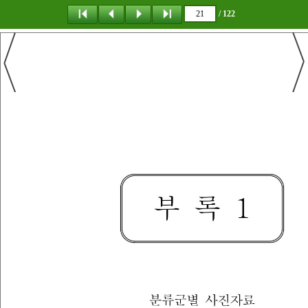
/ 122
탐 색
책갈피
이 동