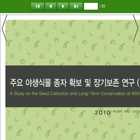
/ 35
탐 색
책갈피
이 동