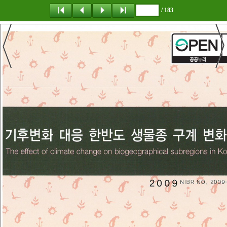
/ 183
탐 색
책갈피
이 동