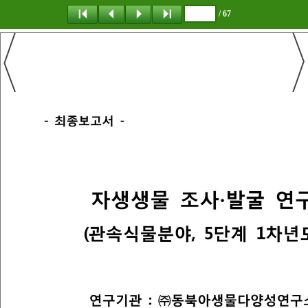
/ 67
탐 색
책갈피
이 동