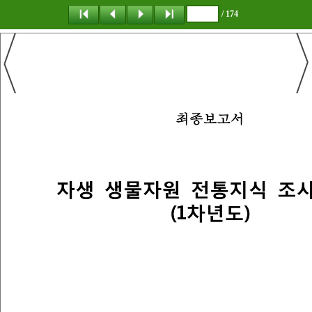
/ 174
탐 색
책갈피
이 동