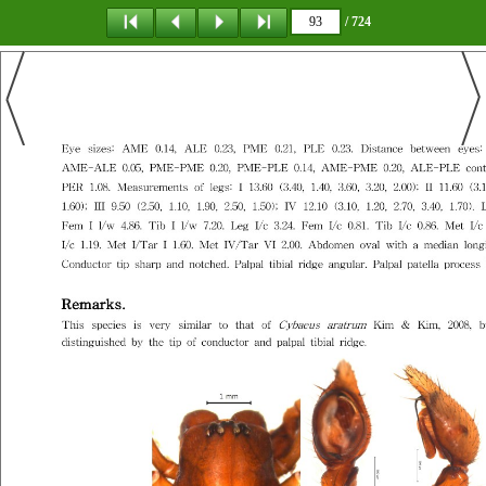
/ 724
탐 색
책갈피
이 동