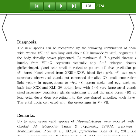
/ 724
탐 색
책갈피
이 동