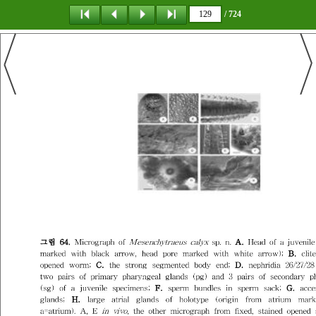
/ 724
탐 색
책갈피
이 동