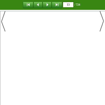
/ 724
탐 색
책갈피
이 동