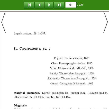
/ 724
탐 색
책갈피
이 동