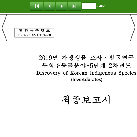
/ 402
탐 색
책갈피
이 동