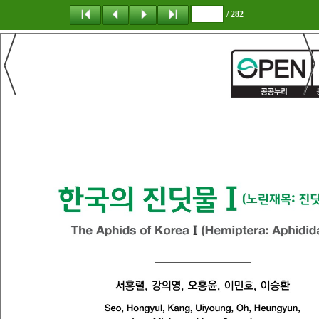
/ 282
탐 색
책갈피
이 동
다운로드