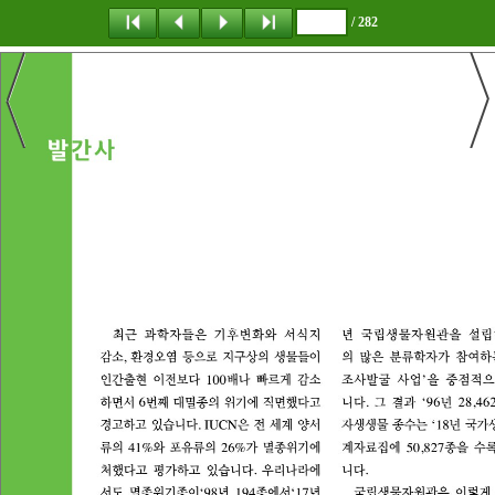
/ 282
탐 색
책갈피
이 동
다운로드