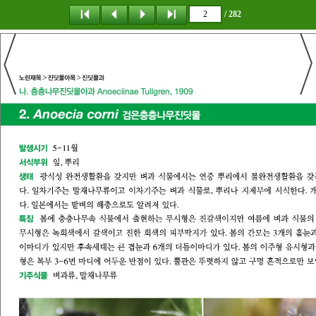
/ 282
탐 색
책갈피
이 동
다운로드