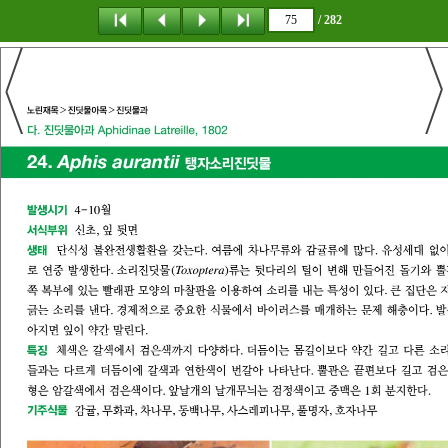
/ 282
탐 색
책갈피
이 동
다운로드