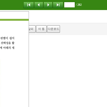
/ 282
탐 색
책갈피
이 동
다운로드