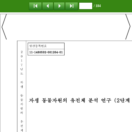
/ 184
탐 색
책갈피
이 동