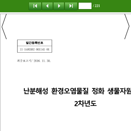
/ 221
탐 색
책갈피
이 동