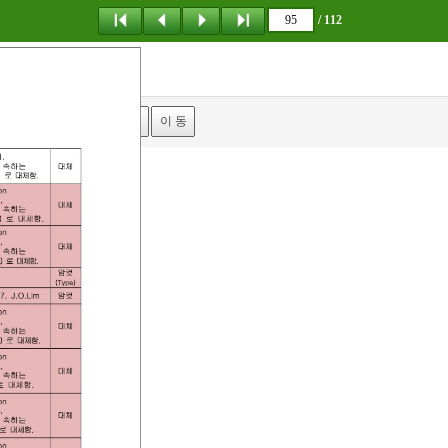
/ 112
탐 색
책갈피
이 동