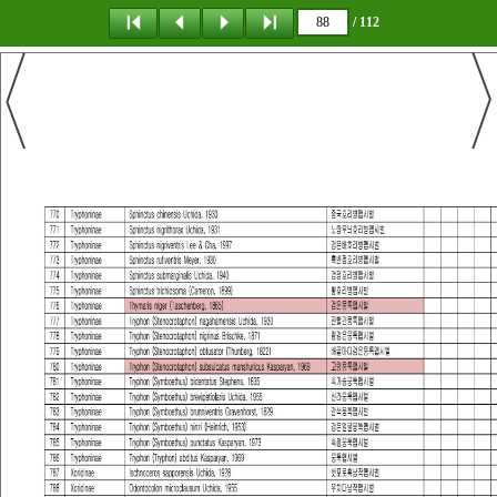
/ 112
탐 색
책갈피
이 동