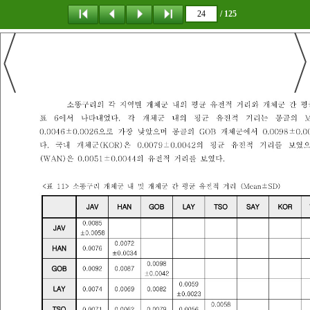
/ 125
탐 색
책갈피
이 동