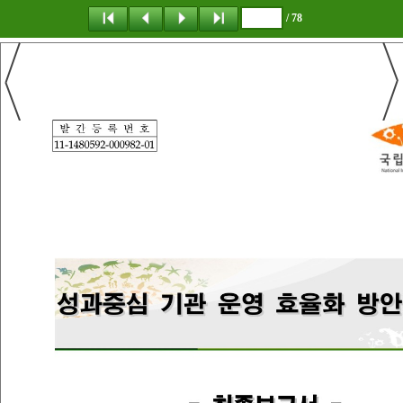
/ 78
탐 색
책갈피
이 동