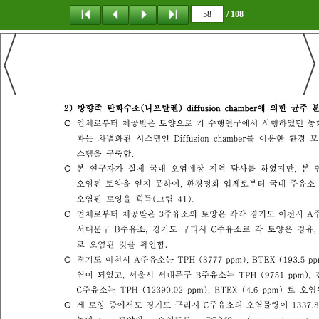
/ 108
탐 색
책갈피
이 동