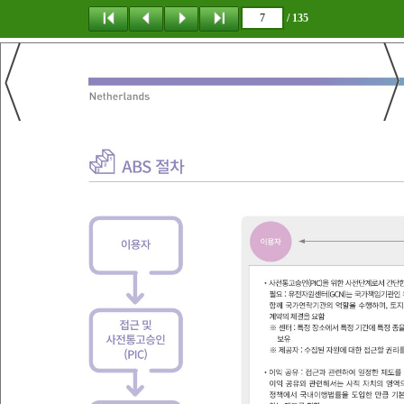
/ 135
탐 색
책갈피
이 동
다운로드