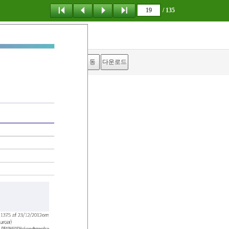
/ 135
탐 색
책갈피
이 동
다운로드