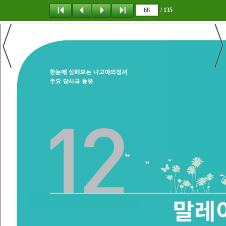
/ 135
탐 색
책갈피
이 동
다운로드