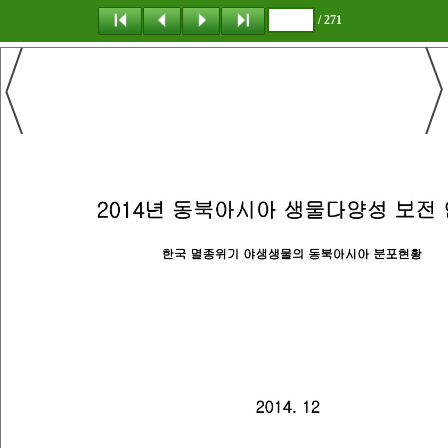
/ 271
탐 색
책갈피
이 동