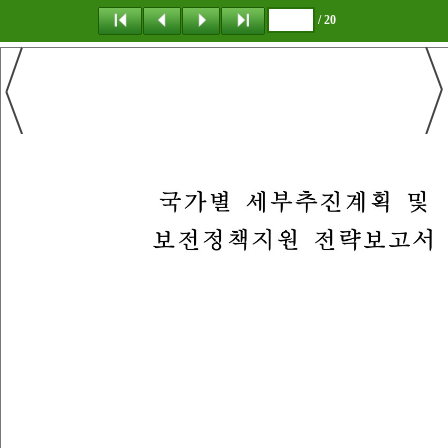
/ 20
탐 색
책갈피
이 동