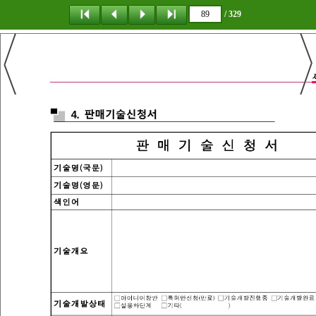
/ 329
탐 색
책갈피
이 동