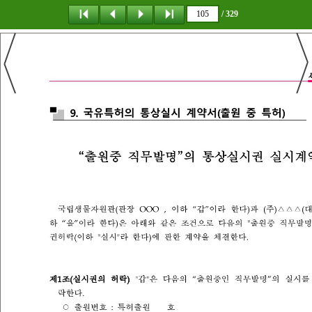
/ 329
탐 색
책갈피
이 동