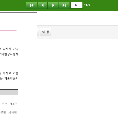
/ 329
탐 색
책갈피
이 동