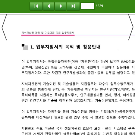
/ 329
탐 색
책갈피
이 동