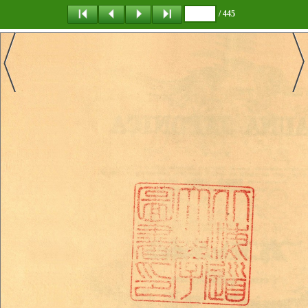
/ 445
탐 색
책갈피
이 동