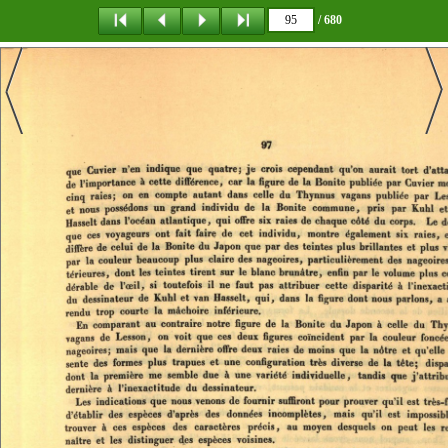
/ 680
탐 색
책갈피
이 동