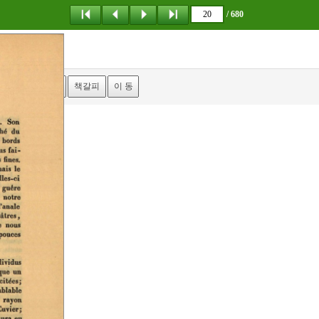
/ 680
탐 색
책갈피
이 동