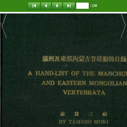
/ 238
탐 색
책갈피
이 동