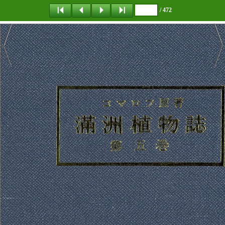
/ 472
탐 색
책갈피
이 동