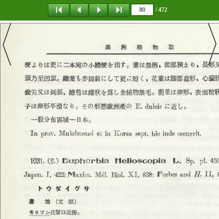
/ 472
탐 색
책갈피
이 동