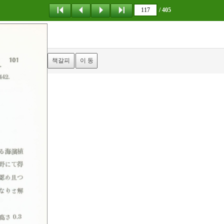
/ 405
탐 색
책갈피
이 동