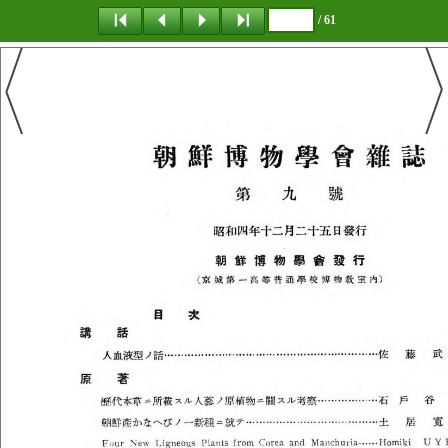
/ 61
탐 색
책갈피
이 동