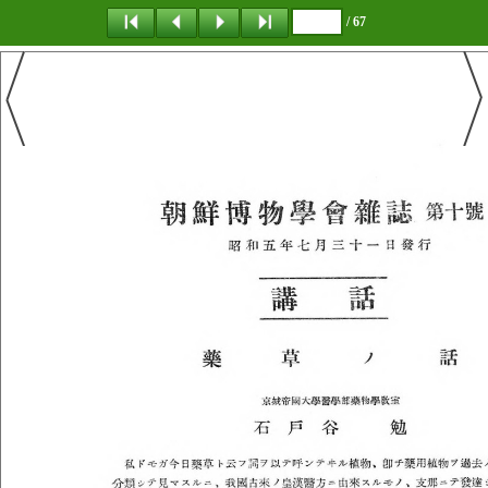
/ 67
탐 색
책갈피
이 동