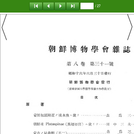
/ 27
탐 색
책갈피
이 동