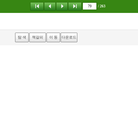
/ 263
탐 색
책갈피
이 동
다운로드